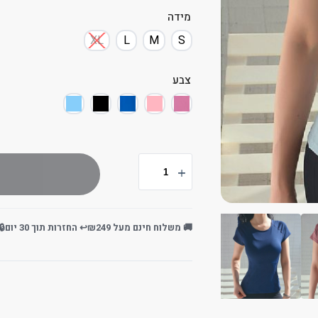
מידה
XL
L
M
S
צבע
🚚 משלוח חינם מעל ₪249
↩️ החזרות תוך 30 יום
🔒