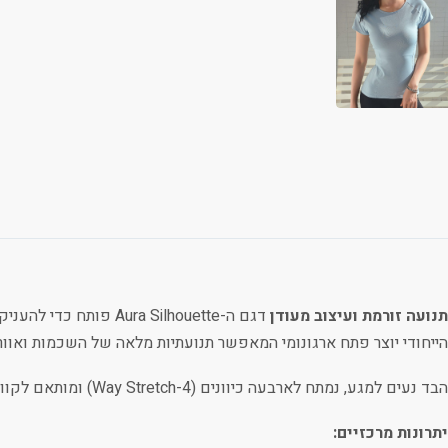
תנועה זורמת ועיצוב מעודן
דגם ה-ra Silhouette
הייחודי יוצר פתח ארגונומי המאפשר תנועתיות מלאה של השכמות ואוורו
הבד נעים למגע, נמתח לארבעה כיוונים (4-Way Stretch) ומותאם לקווי המתאר הטבעיים של הגוף ללא תחושת לחץ או הגבלה.
יתרונות מרכזיים: