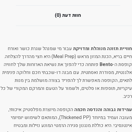
חוות דעת (0)
חוויית תזונה מנוהלת ומדויקת
עבור מי שמנהל שגרת כושר ואורח
חיים בריא, הכנת המזון מראש (Meal Prep) היא חצי מהדרך להצלחה.
קופסת ה-
Bento
פותחה כדי להפוך את נשיאת הארוחות שלך לחוויה
אלגנטית, מסודרת ואסתטית. עם מבנה דו-שכבתי חכם וחלוקה פנימית
לתאים, הקופסה מאפשרת לך להפריד בצורה מושלמת בין מנות
עיקריות, תוספות או סלטים, ולשמור על הטעם והמרקם המקורי של כל
רכיב.
עמידות גבוהה והנדסה חכמה
הקופסה מיוצרת מפלסטיק איכותי,
מעובה ועמיד במיוחד (Thickened PP), המותאם לשימוש יומיומי
אינטנסיבי. היא כוללת מנגנון סגירה הרמטי המונע נזילות ומבטיח