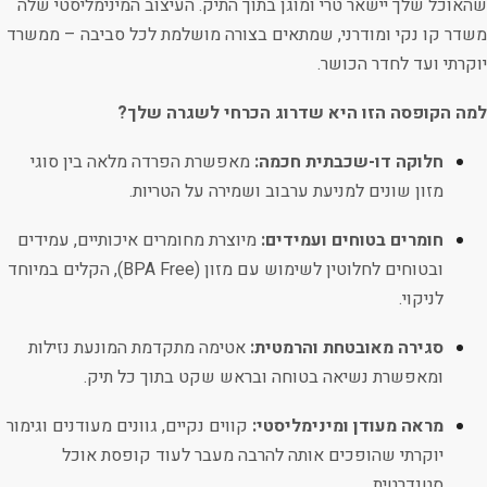
שהאוכל שלך יישאר טרי ומוגן בתוך התיק. העיצוב המינימליסטי שלה
משדר קו נקי ומודרני, שמתאים בצורה מושלמת לכל סביבה – ממשרד
יוקרתי ועד לחדר הכושר.
למה הקופסה הזו היא שדרוג הכרחי לשגרה שלך?
חלוקה דו-שכבתית חכמה:
מאפשרת הפרדה מלאה בין סוגי
מזון שונים למניעת ערבוב ושמירה על הטריות.
חומרים בטוחים ועמידים:
מיוצרת מחומרים איכותיים, עמידים
ובטוחים לחלוטין לשימוש עם מזון (BPA Free), הקלים במיוחד
לניקוי.
סגירה מאובטחת והרמטית:
אטימה מתקדמת המונעת נזילות
ומאפשרת נשיאה בטוחה ובראש שקט בתוך כל תיק.
מראה מעודן ומינימליסטי:
קווים נקיים, גוונים מעודנים וגימור
יוקרתי שהופכים אותה להרבה מעבר לעוד קופסת אוכל
סטנדרטית.