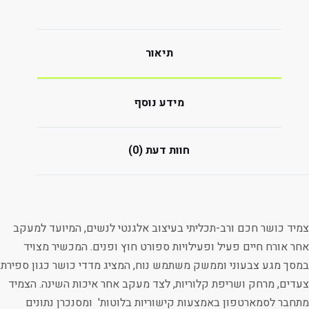
תיאור
מידע נוסף
חוות דעת (0)
צמיד כושר חכם ורב-תכליתי בעיצוב אלגנטי לנשים, המיועד למעקב
אחר אורח חיים פעיל ופעילויות ספורט חוץ ופנים. המכשיר מצויד
במסך מגע צבעוני וממשק משתמש נוח, המציג מדדי כושר כגון ספירת
צעדים, מרחק ושריפת קלוריות, לצד מעקב אחר איכות השינה. הצמיד
מתחבר לסמארטפון באמצעות קישוריות בלוטות' ומסנכרן נתונים