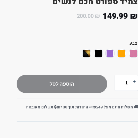
צמיד ספורט חכם לנשים
149.99
₪
200.00
₪
צבע
הוספה לסל
🚚 משלוח חינם מעל ₪249
↩️ החזרות תוך 30 יום
🔒 תשלום מאובטח