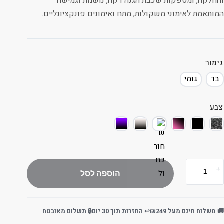
והחלקה, ומספקות שכבת הגנה דקה, נושמת וגמישה
המותאמת לאימוני משקולות, מתח ואימונים פונקציונליים.
גימור
בד
גומי
צבע
הוספה לסל
🚚 משלוח חינם מעל ₪249
↩️ החזרות תוך 30 יום
🔒 תשלום מאובטח